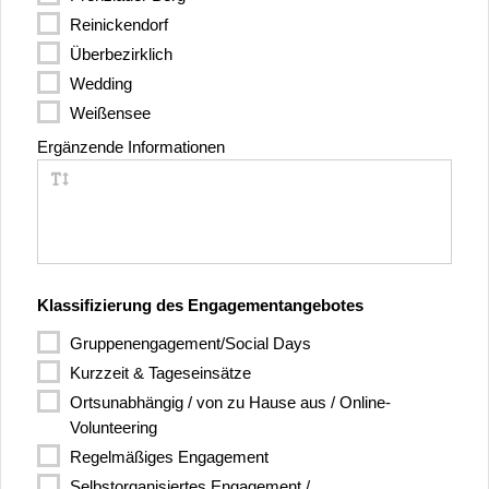
Tschechisch
Sterbende
Reinickendorf
Türkisch
Straffällige
Überbezirklich
Ukrainisch
Suchtkranke
Wedding
Ungarisch
Tiere
Weißensee
Urdu
Ergänzende Informationen
Vietnamesisch
Klassifizierung des Engagement­angebotes
Gruppenengagement/Social Days
Kurzzeit & Tageseinsätze
Ortsunabhängig / von zu Hause aus / Online-
Volunteering
Regelmäßiges Engagement
Selbstorganisiertes Engagement /