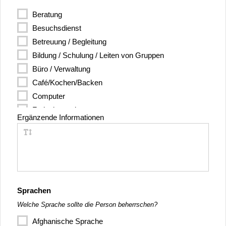
Beratung
Besuchsdienst
Betreuung / Begleitung
Bildung / Schulung / Leiten von Gruppen
Büro / Verwaltung
Café/Kochen/Backen
Computer
Freizeitgestaltung
Ergänzende Informationen
Gartenarbeit
Handwerk / Handarbeiten
Hausaufgabenhilfe
Hauswirtschaft
Journalismus / Presse / Öffentlichkeitsarbeit
Sprachen
Kreatives
Welche Sprache sollte die Person beherrschen?
Literatur
Moderation
Afghanische Sprache