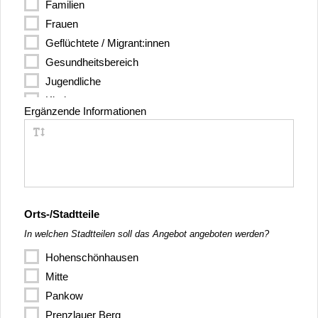
Italienisch
Familien
Japanisch
Frauen
Kurdisch
Geflüchtete / Migrant:innen
Niederländisch
Gesundheitsbereich
Pakistanisch
Jugendliche
Paschto
Kinder
Ergänzende Informationen
Persisch
Kranke Menschen
Polnisch
Kunst/Kultur/Bildung
Portugiesisch
Männer
Romanes
Menschen mit Beeinträchtigungen
Rumänisch
Nachbarschaft
Russisch
Orts-/Stadtteile
Opfer von Verbrechen
Schwedisch
In welchen Stadtteilen soll das Angebot angeboten werden?
Schulen/Kitas
Serbokroatisch
Senior:innen
Hohenschönhausen
Slawische Sprache
Sonstige
Mitte
Somali
Soziale Randgruppen
Pankow
Spanisch
Sport/Freizeit
Prenzlauer Berg