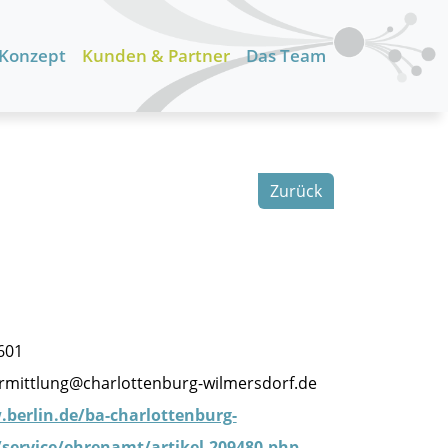
 Konzept
Kunden & Partner
Das Team
Zurück
601
mittlung@charlottenburg-wilmersdorf.de
berlin.de/ba-charlottenburg-
service/ehrenamt/artikel.209480.php