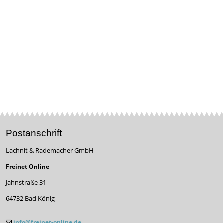
Postanschrift
Lachnit & Rademacher GmbH
Freinet Online
Jahnstraße 31
64732 Bad König
info@freinet-online.de