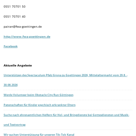
0551 70701 50
0551 70701 40
pairan@fwa-goettingen.de
http://www.fwa-goettingen.de
Facebook
Aktuelle Angebote
Unterstützen des Spectaculum Pfalz Grona zu Goettingen 2026, Mittelaltermarkt vom 29.8. -
30.08.2026
Werde Volunteer beim Obstacle City Run Göttingen
Patenschaften für Kinder psychisch erkrankter Eltern
Suche nach ehrenamtlichen Helfern für Hol- und Bringdienste bei Gottesdiensten und Musik-
und Textvortrag
Wir suchen Unterstützung für unseren Tik-Tok Kanal