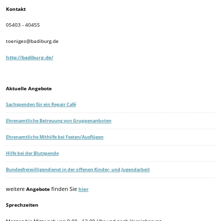
Kontakt
05403 - 40455
toeniges@badiburg.de
http://badiburg.de/
Aktuelle Angebote
Sachspenden für ein Repair Café
Ehrenamtliche Betreuung von Gruppenanboten
Ehrenamtliche Mithilfe bei Festen/Ausflügen
Hilfe bei der Blutspende
Bundesfreiwilligendienst in der offenen Kinder- und Jugendarbeit
weitere
Angebote
finden Sie
hier
Sprechzeiten
Montag bis Mittwoch von 9.00 - 12.00 Uhr und nach Vereinbarung