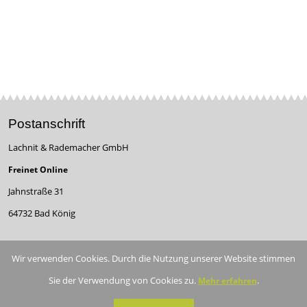
Postanschrift
Lachnit & Rademacher GmbH
Freinet Online
Jahnstraße 31
64732 Bad König
info@freinet-online.de
Wir verwenden Cookies. Durch die Nutzung unserer Website stimmen
+49-(0)6063-9517179
Sie der Verwendung von Cookies zu.
.
Mehr erfahren
Büro 2