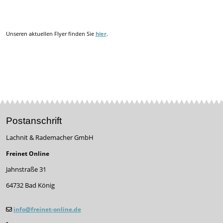
Unseren aktuellen Flyer finden Sie
.
hier
Postanschrift
Lachnit & Rademacher GmbH
Freinet Online
Jahnstraße 31
64732 Bad König
info@freinet-online.de