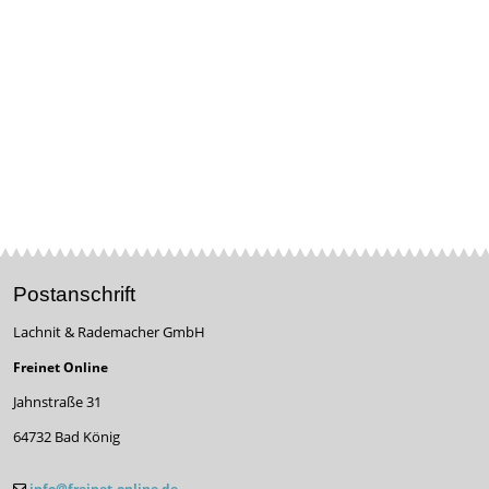
Postanschrift
Lachnit & Rademacher GmbH
Freinet Online
Jahnstraße 31
64732 Bad König
info@freinet-online.de