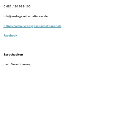
0 681 / 30 988-100
info@krebsgesellschaft-saar.de
https://www.krebsgesellschaft-saar.de
Facebook
Sprechzeiten
nach Vereinbarung