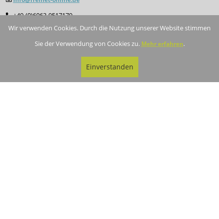
+49-(0)6063-9517179
Wir verwenden Cookies. Durch die Nutzung unserer Website stimmen
Büro 2
Sie der Verwendung von Cookies zu.
.
Mehr erfahren
Am Festungsgraben 21
Einverstanden
26135 Oldenburg
Dokumentation
API-Dokumentation
Rechtliches
Impressum
Datenschutz
© 2026 freinet-online. Alle Rechte vorbehalten.