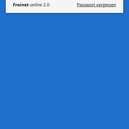
Freinet
-
online
2.0
Passwort vergessen