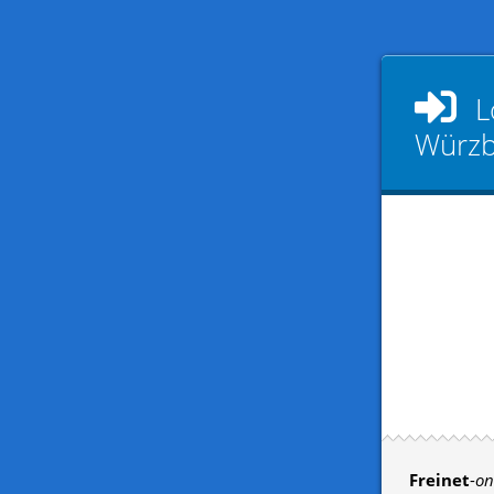
L
Würzb
Freinet
-
on