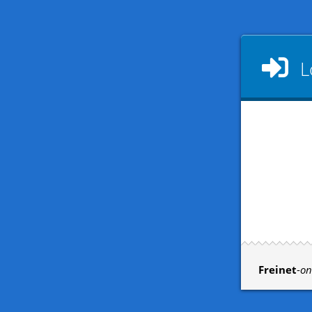
L
Freinet
-
on